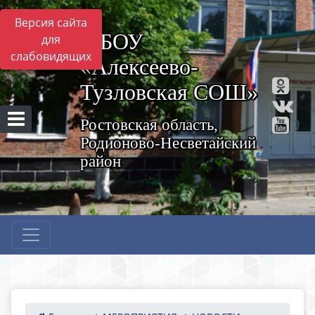
Версия сайта
МБОУ
для
слабовидящих
«Алексеево-
Тузловская СОШ»
Ростовская область,
Родионово-Несветайский
район