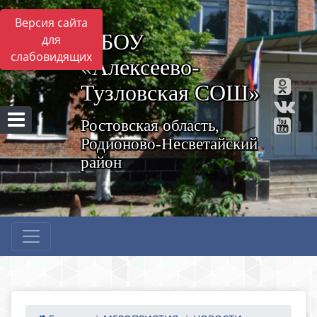
Версия сайта
МБОУ
для
слабовидящих
«Алексеево-
Тузловская СОШ»
Ростовская область,
Родионово-Несветайский
район