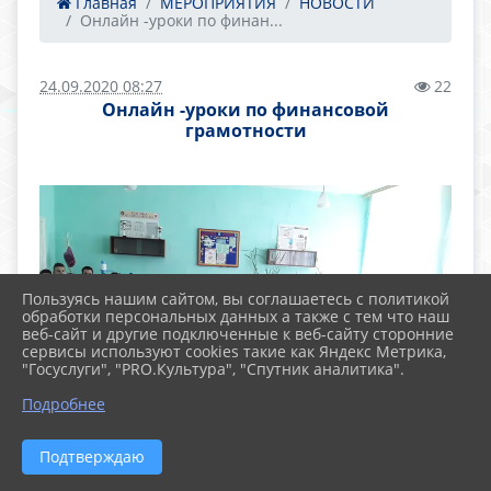
Главная
МЕРОПРИЯТИЯ
НОВОСТИ
Онлайн -уроки по финан...
24.09.2020 08:27
22
Онлайн -уроки по финансовой
грамотности
Пользуясь нашим сайтом, вы соглашаетесь с политикой
обработки персональных данных а также с тем что наш
веб-сайт и другие подключенные к веб-сайту сторонние
сервисы используют cookies такие как Яндекс Метрика,
"Госуслуги", "PRO.Культура", "Спутник аналитика".
Подробнее
Подтверждаю