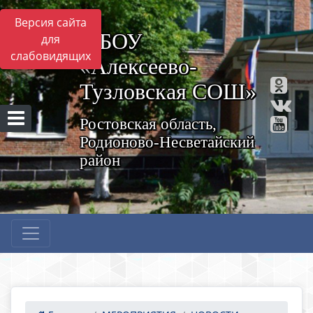
Версия сайта
МБОУ
для
слабовидящих
«Алексеево-
Тузловская СОШ»
Ростовская область,
Родионово-Несветайский
район