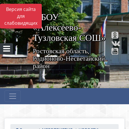
Версия сайта
МБОУ
для
слабовидящих
«Алексеево-
Тузловская СОШ»
Ростовская область,
Родионово-Несветайский
район