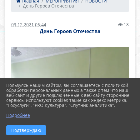
Главная
МЕРОПРИЯТИЯ
НОВОСТИ
День Героев Отечества
09.12.2021 06:44
18
День Героев Отечества
Пользуясь нашим сайтом, вы соглашаетесь с политикой
обработки персональных данных а также с тем что наш
веб-сайт и другие подключенные к веб-сайту сторонние
сервисы используют cookies такие как Яндекс Метрика,
"Госуслуги", "PRO.Культура", "Спутник аналитика".
Подробнее
Подтверждаю