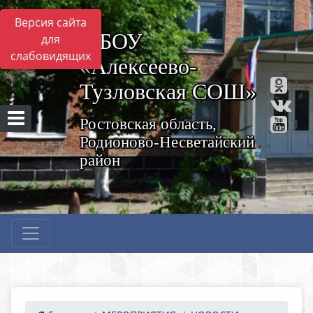
Версия сайта
МБОУ
для
слабовидящих
«Алексеево-
Тузловская СОШ»
Ростовская область,
Родионово-Несветайский
район