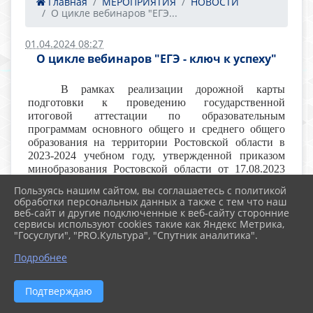
Главная
МЕРОПРИЯТИЯ
НОВОСТИ
О цикле вебинаров "ЕГЭ...
01.04.2024 08:27
О цикле вебинаров "ЕГЭ - ключ к успеху"
В рамках реализации дорожной карты
подготовки к проведению государственной
итоговой аттестации по образовательным
программам основного общего и среднего общего
образования на территории Ростовской области в
2023-2024 учебном году, утвержденной приказом
минобразования Ростовской области от 17.08.2023
№768, с целью подготовки выпускников к единому
Пользуясь нашим сайтом, вы соглашаетесь с политикой
государственному экзамену (далее- ЕГЭ)
обработки персональных данных а также с тем что наш
минобразование Ростовской области проводит цикл
веб-сайт и другие подключенные к веб-сайту сторонние
вебинаров «ЕГЭ-ключ к успеху» для обучающихся
сервисы используют cookies такие как Яндекс Метрика,
"Госуслуги", "PRO.Культура", "Спутник аналитика".
11-х классов (далее- вебинары).
Подробнее
Вебинары по отдельным учебным предметам
пройдут в режиме онлайн с 29.03.2024 по 09.04.2024
согласно
расписанию
Подтверждаю
В качестве ведущих вебинаров выступят