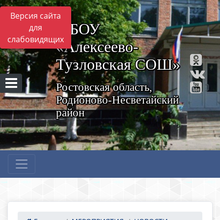
Версия сайта
МБОУ
для
слабовидящих
«Алексеево-
Тузловская СОШ»
Ростовская область,
Родионово-Несветайский
район